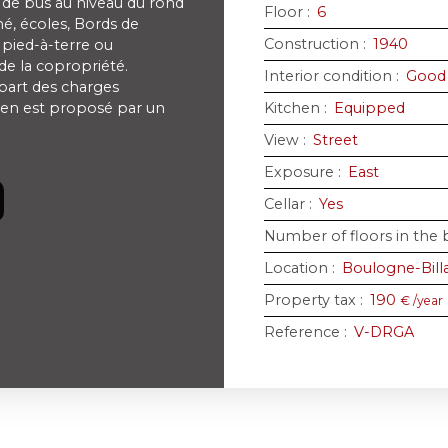
 de bus au niveau du rond
Floor
:
6
é, écoles, Bords de
Construction
:
1940
 pied-à-terre ou
 de la copropriété.
Interior condition
:
Good
part des charges
 bien est proposé par un
Kitchen
:
Equipped
View
:
Street
Exposure
:
East
Cellar
:
Yes
Number of floors in the 
Location
:
Boulogne-Bill
Property tax
:
190
€ /year
Reference
:
V-DRGA