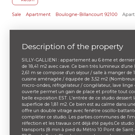
Sale
Apartment
Boulogne-Billancourt 92100
Apart
Description of the property
SILLY-GALLIENI : appartement au 6 ème et dernier 
de 18,41 m2 avec cave. Ce bien très lumineux d’une
2,61 m se compose d’un séjour / salle à manger de 
cuisine aménagée / équipée de 3,52 m2 (Nombreux
micro-ondes, réfrigérateur / congélateur, lave linge 
ouverte permet un gain de place et profite tout c
belle exposition EST. L'entrée de ce studio dessert l
superficie de 1,81 m2. Ce bien est au calme dans un
offre un double vitrage avec fenêtre oscillo-battant
compléter ce studio. Les parties communes de l'i
réfection et les travaux ont déjà été payés.Ce studi
transports (8 min à pied du Métro 10 Pont de Saint