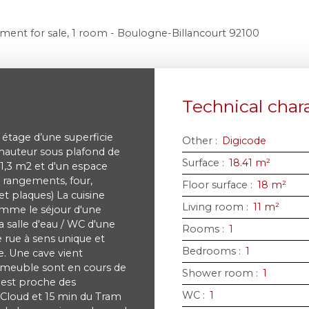
ment for sale, 1 room - Boulogne-Billancourt 92100
Technical chara
étage d’une superficie
Other
:
Digicode
 hauteur sous plafond de
Surface
:
18.41
m²
11,3 m2 et d'un espace
 rangements, four,
Floor surface
:
18
m²
et plaques) La cuisine
Living room
:
11
m²
omme le séjour d'une
a salle d'eau / WC d'une
Rooms
:
1
e rue à sens unique et
Bedrooms
:
1
e. Une cave vient
mmeuble sont en cours de
Shower room
:
1
o est proche des
WC
:
1
-Cloud et 15 min du Tram