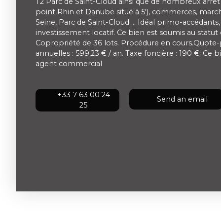
T2 Parc de Saint-Cloud ainsi que de nombreux arrêt
point Rhin et Danube situé à 5'), commerces, march
Seine, Parc de Saint-Cloud … Idéal primo-accédants,
investissement locatif. Ce bien est soumis au statut
Copropriété de 36 lots. Procédure en cours.Quote-
annuelles : 599,23 € / an. Taxe foncière : 190 €. Ce
agent commercial
+33 7 63 00 24
Send an email
25