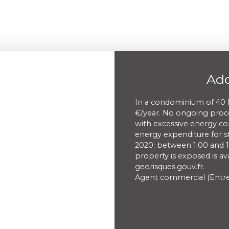
Add
In a condominium of 40 l
€/year. No ongoing proce
with excessive energy c
energy expenditure for s
2020: between 1.00 and 1.
property is exposed is a
georisques.gouv.fr.
Agent commercial (Entrep