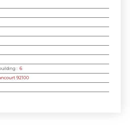
building
:
6
ancourt 92100