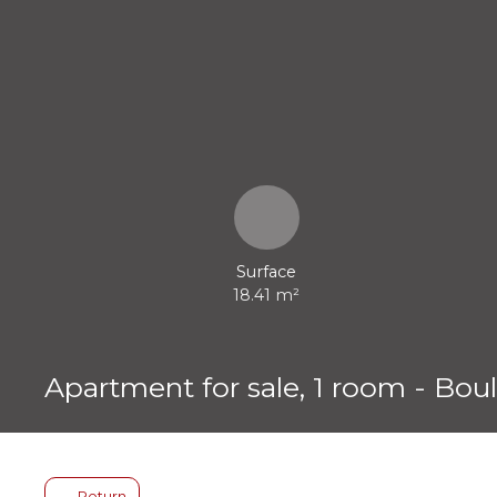
Surface
18.41
m²
Apartment for sale, 1 room - Bou
Return