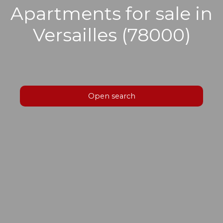
Apartments for sale in
Versailles (78000)
Open search
Type of offer
Sale
Type of property
Apartment
Location
Versailles (78000)
Max budget (€)