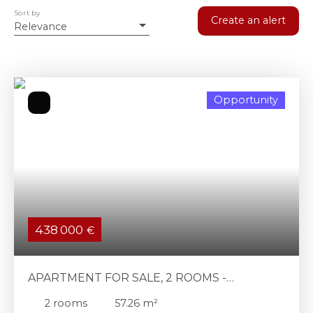
Sort by
Create an alert
Relevance
Opportunity
438 000
€
APARTMENT FOR SALE, 2 ROOMS -
VERSAILLES 78000
2
rooms
57.26
m²