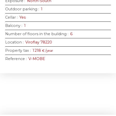
Exposure
:
North-South
Outdoor parking
:
1
Cellar
:
Yes
Balcony
:
1
Number of floors in the building
:
6
Location
:
Viroflay 78220
Property tax
:
1 218
€ /year
Reference
:
V-MOBE