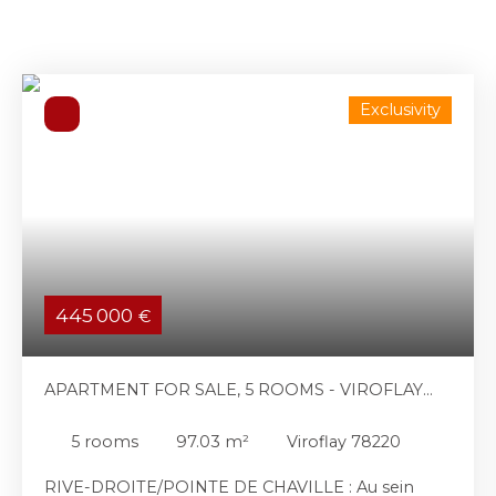
Exclusivity
445 000
€
APARTMENT FOR SALE, 5 ROOMS - VIROFLAY
78220
5
rooms
97.03
m²
Viroflay 78220
RIVE-DROITE/POINTE DE CHAVILLE : Au sein