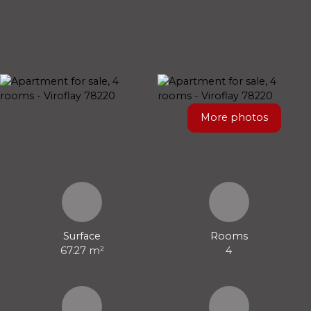
More photos
Surface
Rooms
67.27
m²
4