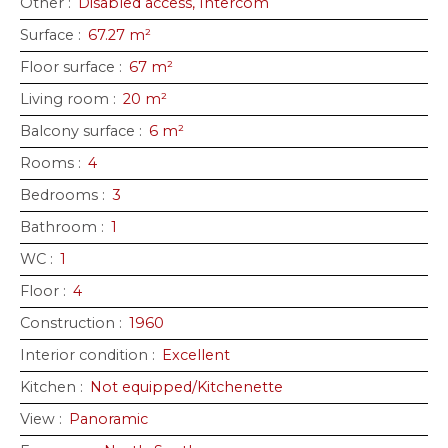
Other
:
Disabled access, Intercom
Surface
:
67.27
m²
Floor surface
:
67
m²
Living room
:
20
m²
Balcony surface
:
6
m²
Rooms
:
4
Bedrooms
:
3
Bathroom
:
1
WC
:
1
Floor
:
4
Construction
:
1960
Interior condition
:
Excellent
Kitchen
:
Not equipped/Kitchenette
View
:
Panoramic