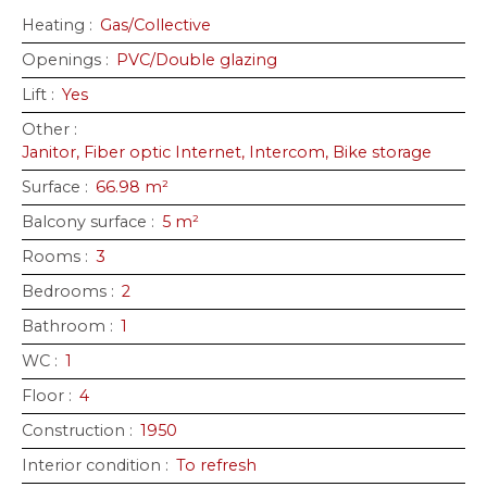
Heating
:
Gas/Collective
Openings
:
PVC/Double glazing
Lift
:
Yes
Other
:
Janitor, Fiber optic Internet, Intercom, Bike storage
Surface
:
66.98
m²
Balcony surface
:
5
m²
Rooms
:
3
Bedrooms
:
2
Bathroom
:
1
WC
:
1
Floor
:
4
Construction
:
1950
Interior condition
:
To refresh