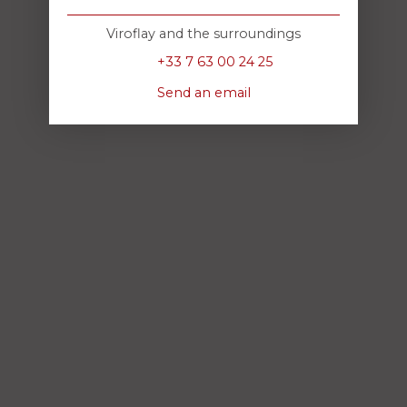
Viroflay and the surroundings
+33 7 63 00 24 25
Send an email