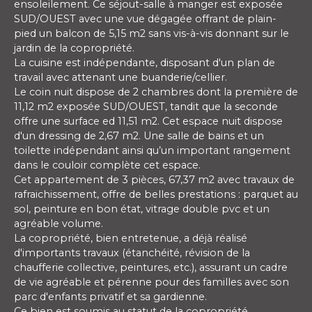
ensoleilement. Ce séjout-salle à manger est exposée
SUD/OUEST avec une vue dégagée offrant de plain-
pied un balcon de 5,15 m2 sans vis-à-vis donnant sur le
jardin de la copropriété.
La cuisine est indépendante, disposant d'un plan de
travail avec attenant une buanderie/cellier.
Le coin nuit dispose de 2 chambres dont la première de
11,12 m2 exposée SUD/OUEST, tandit que la seconde
offre une surface ed 11,51 m2. Cet espace nuit dispose
d'un dressing de 2,67 m2. Une salle de bains et un
toilette indépendant ainsi qu’un important rangement
dans le couloir complète cet espace.
Cet appartement de 3 pièces, 67,37 m2 avec travaux de
rafraichissement, offre de belles prestations : parquet au
sol, peinture en bon état, vitrage double pvc et un
agréable volume.
La copropriété, bien entretenue, a déjà réalisé
d'importants travaux (étanchéité, révision de la
chaufferie collective, peintures, etc.), assurant un cadre
de vie agréable et pérenne pour des familles avec son
parc d'enfants privatif et sa gardienne.
Ce bien est soumis au statut de la copropriété.