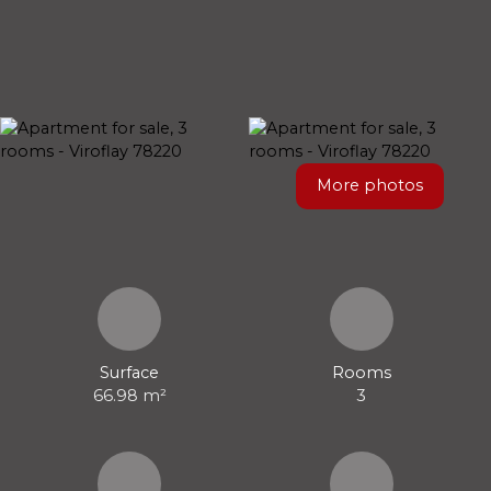
More photos
Surface
Rooms
66.98
m²
3