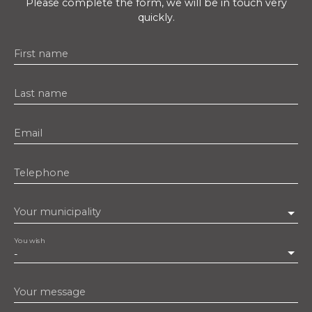
Please complete the form, we will be in touch very
quickly.
First name
Last name
Email
Telephone
Your municipality
You wish
-
Your message