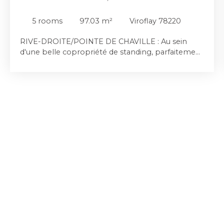
78220
5
rooms
97.03
m²
Viroflay 78220
RIVE-DROITE/POINTE DE CHAVILLE : Au sein
d'une belle copropriété de standing, parfaitement
entretenue, sécurisée et avec gardien, bel
appartement familial traversant de 97,03 m², situé
au dernier étage avec ascenseur d'un bel
immeuble en pierre de taille. Baigné de lumière
grâce à sa double exposition sud et sud-ouest, cet
appartement bénéficie d'une vue entièrement
dégagée, sans vis-à-vis, et d'un agréable balcon
plein sud offrant un panorama à 180°. L'entrée
distribue harmonieusement les espaces de vie et
de nuit. Côté SUD-SUD OUEST, la pièce de
réception d'une surface modulable de 22,48 m² à
34 m² selon l'aménagement souhaité, séduit par
ses beaux volumes, sa luminosité exceptionnelle
et son accès direct au balcon. Attenante, la salle à
manger de 11,29 m² peut facilement devenir une
quatrième chambre grâce à son accès