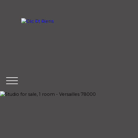
Home
Buy
PRAISE
SELL
Extranet
Estim
Management
ate