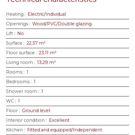
Heating
:
Electric/Individual
Openings
:
Wood/PVC/Double glazing
Lift
:
No
Surface
:
22.37
m²
Floor surface
:
23.11
m²
Living room
:
13.29
m²
Rooms
:
1
Bedrooms
:
1
Shower room
:
1
WC
:
1
Floor
:
Ground level
Interior condition
:
Excellent
Kitchen
:
Fitted and equipped/Independent