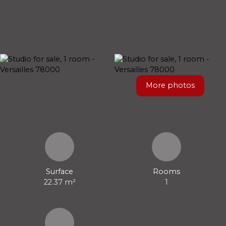
More photos
Surface
Rooms
22.37
m²
1