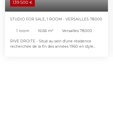
139 500
€
STUDIO FOR SALE, 1 ROOM - VERSAILLES 78000
1
room
16.66
m²
Versailles 78000
RIVE DROITE - Situé au sein d'une résidence
recherchée de la fin des années 1960 en style
néoclassique, studio en très bon état de 16,66 m²
en rez-de-jardin. Ce studio offre une entrée
donnant sur un séjour de plus de 11 m² disposant
de nombreux rangements. Ouverte sur le séjour,
la cuisine américaine est équipée et fonctionnelle
avec plan de travail et placards. Le studio est
complété par une salle d'eau avec WC. Le bien
jouxte le parc du Château de Versailles, se trouve à
5 minutes des arrêts de bus desservant Versailles,
notamment les gares Rive Droite, Rive gauche et
Chantiers (RER C, Saint Lazare, Paris-
Montparnasse, Saint-Quentin-En-Yvelines), à 15