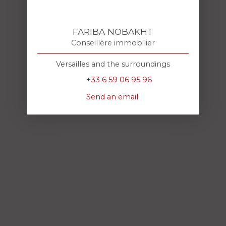
FARIBA NOBAKHT
Conseillère immobilier
Versailles and the surroundings
+33 6 59 06 95 96
Send an email