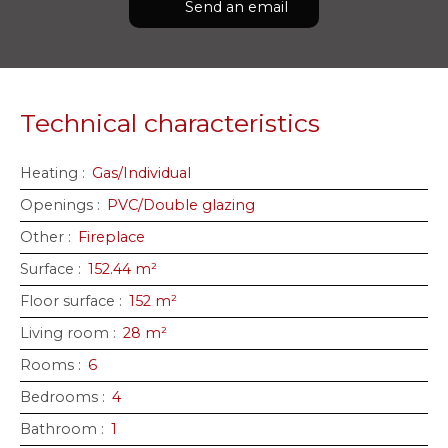
Send an email
Technical characteristics
Heating
:
Gas/Individual
Openings
:
PVC/Double glazing
Other
:
Fireplace
Surface
:
152.44
m²
Floor surface
:
152
m²
Living room
:
28
m²
Rooms
:
6
Bedrooms
:
4
Bathroom
:
1