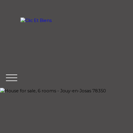
Home
Buy
PRAISE
SELL
Extranet
Estim
Management
ate