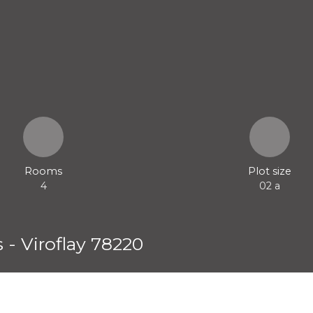
Rooms
Plot size
4
02 a
 - Viroflay 78220