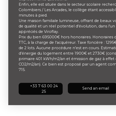
Enfin, elle est située dans le secteur scolaire reche
Colombiers / Les Arcades, le collège étant accessib
minutes à pied.
Une maison familiale lumineuse, offrant de beaux v
de qualité et un réel potentiel d'évolution, dans l'un
appréciés de Viroflay.
Prix du bien 695000€ hors honoraires. Honoraires 
TTC, à la charge de l'acquéreur. Taxe foncière : 129
de 2 lots. Aucune procédure n'est en cours. Estimat
d’énergie du logement entre 1900€ et 2730€ (co
primaire 401 kWh/m2/an et émission de gaz à effet 
CO2/m2/an). Ce bien est proposé par un agent com
715.
+33 7 63 00 24
Send an email
25