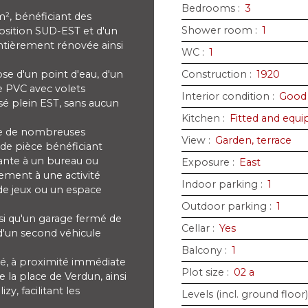
Bedrooms
:
3
, bénéficiant des
Shower room
:
1
osition SUD-EST et d'un
 entièrement rénovée ainsi
WC
:
1
se d'un point d'eau, d'un
Construction
:
1920
e PVC avec volets
Interior condition
:
Good
sé plein EST, sans aucun
Kitchen
:
Fitted and equ
fre de nombreuses
View
:
Garden, terrace
de pièce bénéficiant
nante à un bureau ou
Exposure
:
East
ement à une activité
Indoor parking
:
1
de jeux ou un espace
Outdoor parking
:
1
si qu'un garage fermé de
Cellar
:
Yes
d'un second véhicule
Balcony
:
1
é, à proximité immédiate
Plot size
:
02 a
la place de Verdun, ainsi
y, facilitant les
Levels (incl. ground floor)