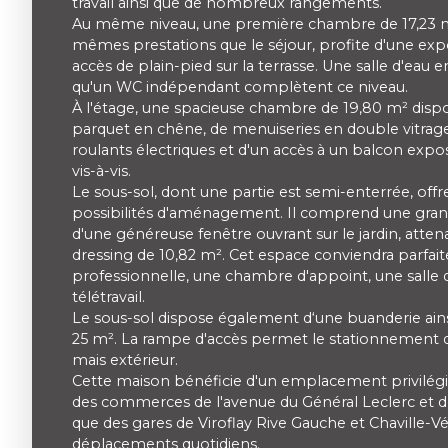
travail ainsi que de nombreux rangements.
Au même niveau, une première chambre de 17,23 m²
mêmes prestations que le séjour, profite d'une exp
accès de plain-pied sur la terrasse. Une salle d'eau
qu'un WC indépendant complètent ce niveau.
À l'étage, une spacieuse chambre de 19,80 m² dispo
parquet en chêne, de menuiseries en double vitrag
roulants électriques et d'un accès à un balcon expo
vis-à-vis.
Le sous-sol, dont une partie est semi-enterrée, of
possibilités d'aménagement. Il comprend une gran
d'une généreuse fenêtre ouvrant sur le jardin, atte
dressing de 10,82 m². Cet espace conviendra parfait
professionnelle, une chambre d'appoint, une salle 
télétravail.
Le sous-sol dispose également d‘une buanderie ain
25 m². La rampe d'accès permet le stationnement 
mais extérieur.
Cette maison bénéficie d'un emplacement privilégi
des commerces de l'avenue du Général Leclerc et de 
que des gares de Viroflay Rive Gauche et Chaville-Véliz
déplacements quotidiens.