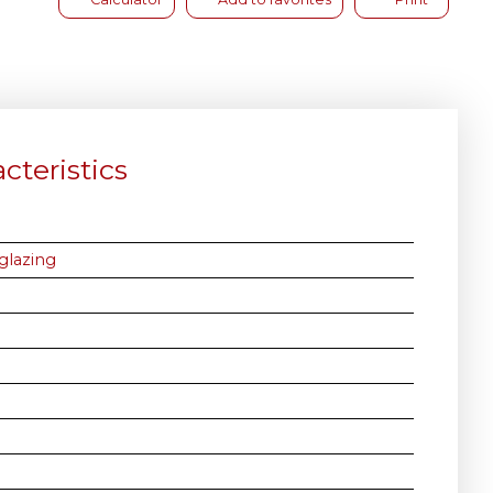
cteristics
glazing