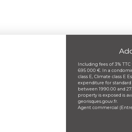
Add
Including fees of 3% TTC 
695 000 €. In a condomi
class E, Climate class E
expenditure for standard 
between 1990.00 and 2730
property is exposed is a
georisques.gouv.fr.
Agent commercial (Entrep