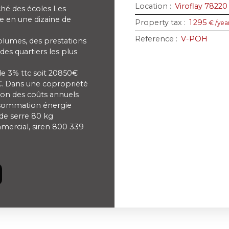
Location
:
Viroflay 78220
rché des écoles Les
le en une dizaine de
Property tax
:
1 295
€ /yea
Reference
:
V-POH
olumes, des prestations
 des quartiers les plus
de 3% ttc soit 20850€
5€. Dans une copropriété
ion des coûts annuels
nsommation énergie
de serre 80 kg
mercial, siren 800 339