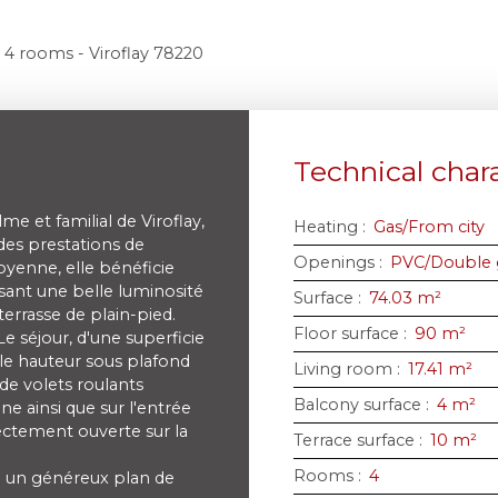
 4 rooms - Viroflay 78220
Technical chara
 et familial de Viroflay,
Heating
:
Gas/From city
es prestations de
Openings
:
PVC/Double 
oyenne, elle bénéficie
ssant une belle luminosité
Surface
:
74.03
m²
terrasse de plain-pied.
Floor surface
:
90
m²
e séjour, d'une superficie
lle hauteur sous plafond
Living room
:
17.41
m²
de volets roulants
Balcony surface
:
4
m²
ine ainsi que sur l'entrée
rectement ouverte sur la
Terrace surface
:
10
m²
Rooms
:
4
e un généreux plan de