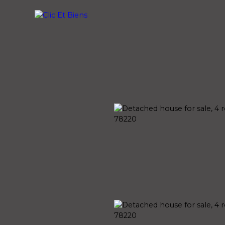
uy
PRAISE
SELL
Rental management
mate