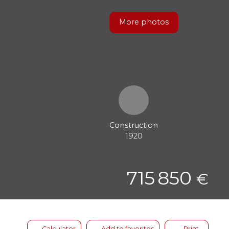
More photos
Construction
1920
715 850
€
Calculator
Add to favorites
Print