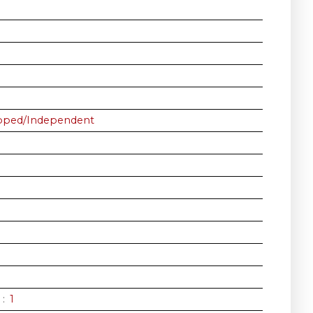
ipped/Independent
:
1