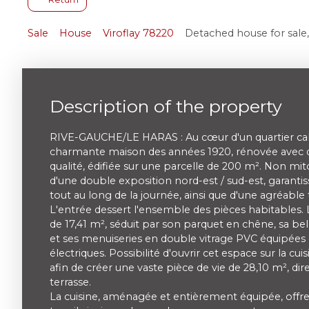
Sale
House
Viroflay 78220
Detached house for sale,
Description of the property
RIVE-GAUCHE/LE HARAS : Au cœur d'un quartier calme
charmante maison des années 1920, rénovée avec d
qualité, édifiée sur une parcelle de 200 m². Non mit
d'une double exposition nord-est / sud-est, garanti
tout au long de la journée, ainsi que d'une agréable 
L'entrée dessert l'ensemble des pièces habitables. L
de 17,41 m², séduit par son parquet en chêne, sa be
et ses menuiseries en double vitrage PVC équipées 
électriques. Possibilité d'ouvrir cet espace sur la cuis
afin de créer une vaste pièce de vie de 28,10 m², di
terrasse.
La cuisine, aménagée et entièrement équipée, offr