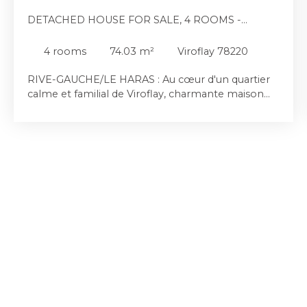
DETACHED HOUSE FOR SALE, 4 ROOMS -
VIROFLAY 78220
4
rooms
74.03
m²
Viroflay 78220
RIVE-GAUCHE/LE HARAS : Au cœur d'un quartier
calme et familial de Viroflay, charmante maison
des années 1920, rénovée avec des prestations de
qualité, édifiée sur une parcelle de 200 m². Non
mitoyenne, elle bénéficie d'une double exposition
nord-est / sud-est, garantissant une belle
luminosité tout au long de la journée, ainsi que
d'une agréable terrasse de plain-pied. L'entrée
dessert l'ensemble des pièces habitables. Le
séjour, d'une superficie de 17,41 m², séduit par son
parquet en chêne, sa belle hauteur sous plafond
et ses menuiseries en double vitrage PVC
équipées de volets roulants électriques. Possibilité
d'ouvrir cet espace sur la cuisine ainsi que sur
l'entrée afin de créer une vaste pièce de vie de
28,10 m², directement ouverte sur la terrasse. La