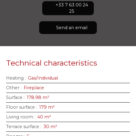
+33 7 63 00 24
25
Send an email
Technical characteristics
Heating
:
Gas/Individual
Other
:
Fireplace
Surface
:
178.98
m²
Floor surface
:
179
m²
Living room
:
40
m²
Terrace surface
:
30
m²