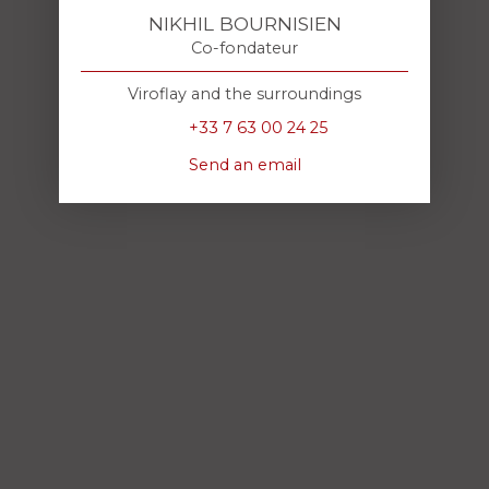
NIKHIL BOURNISIEN
Co-fondateur
Viroflay and the surroundings
+33 7 63 00 24 25
Send an email