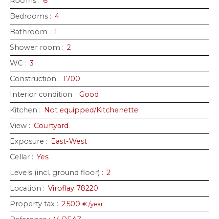
Rooms
:
6
Bedrooms
:
4
Bathroom
:
1
Shower room
:
2
WC
:
3
Construction
:
1700
Interior condition
:
Good
Kitchen
:
Not equipped/Kitchenette
View
:
Courtyard
Exposure
:
East-West
Cellar
:
Yes
Levels (incl. ground floor)
:
2
Location
:
Viroflay 78220
Property tax
:
2 500
€ /year