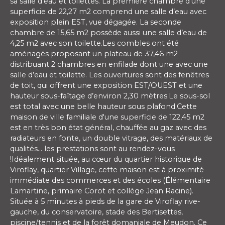
sa salle d'eau et toilettes. La première chambre d’une
superficie de 22,27 m2 comprend une salle d’eau avec
exposition plein EST, vue dégagée. La seconde
chambre de 15,65 m2 possède aussi une salle d’eau de
4,25 m2 avec son toilette.Les combles ont été
aménagés proposant un plateau de 37,46 m2
distribuant 2 chambres en enfilade dont une avec une
salle d’eau et toilette. Les ouvertures sont des fenêtres
de toit, qui offrent une exposition EST/OUEST et une
hauteur sous-faîtage d’environ 2,30 mètres.Le sous-sol
est total avec une belle hauteur sous plafond.Cette
maison de ville familiale d'une superficie de 122,45 m2
est en très bon état général, chauffée au gaz avec des
radiateurs en fonte, un double vitrage, des matériaux de
qualités… les prestations sont au rendez-vous
!Idéalement située, au cœur du quartier historique de
Viroflay, quartier Village, cette maison est à proximité
immédiate des commerces et des écoles (Élémentaire
Lamartine, primaire Corot et collège Jean Racine).
Située à 5 minutes à pieds de la gare de Viroflay rive-
gauche, du conservatoire, stade des Bertisettes,
piscine/tennis et de la forêt domaniale de Meudon. Ce