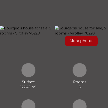
More photos
Surface
Rooms
122.45
m²
5