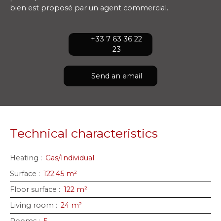
bien est proposé par un agent commercial.
+33 7 63 36 22
23
Send an email
Technical characteristics
Heating
:
Gas/Individual
Surface
:
122.45
m²
Floor surface
:
122
m²
Living room
:
24
m²