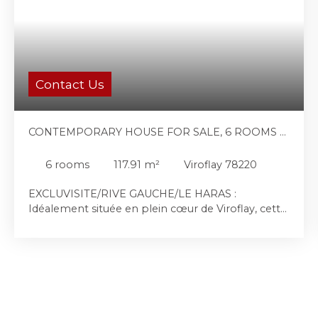
Contact Us
CONTEMPORARY HOUSE FOR SALE, 6 ROOMS -
VIROFLAY 78220
6
rooms
117.91
m²
Viroflay 78220
EXCLUVISITE/RIVE GAUCHE/LE HARAS :
Idéalement située en plein cœur de Viroflay, cette
maison familiale de 118 m² au sol, construite en
1992, séduit par son environnement paisible et
verdoyant, à proximité immédiate des
commerces, des écoles et des transports. L'entrée
de cette maison récente distribue une belle et
lumineuse pièce de vie traversante de plus de 41
m² avec une cheminée (EST-OUEST). Elle s’ouvre