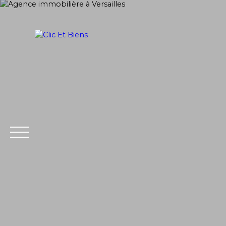
ACCUEIL
ACHETER
LOUER
Extranet
Estimati
Gestion
on