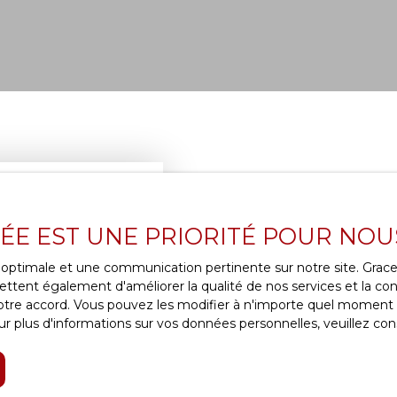
Nos service
VÉE EST UNE PRIORITÉ POUR NOU
La mise en location dans
ce optimale et une communication pertinente sur notre site. Gra
Clic Et Biens
, nous accom
ttent également d'améliorer la qualité de nos services et la conv
en assurant une sélection
re accord. Vous pouvez les modifier à n'importe quel moment via
de leur bien. Notre
parfa
r plus d'informations sur vos données personnelles, veuillez con
de garantir des loyers ada
Nos équipes vous épaul
dans la
réalisation des 