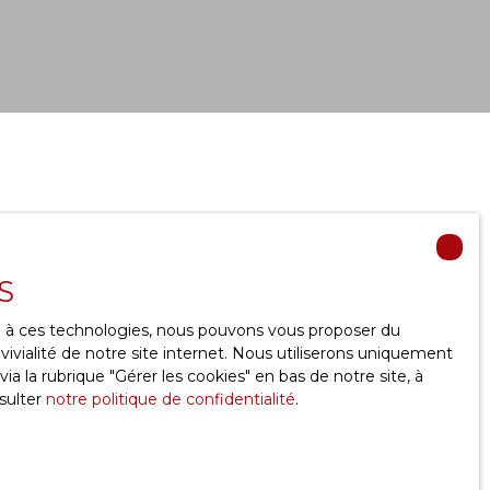
s pour louer votre bien en
toute sérénité
S
 les
Yvelines
nécessite
expertise et rigueur
. Chez
ce à ces technologies, nous pouvons vous proposer du
pagnons les propriétaires bailleurs
depuis 2012
ivialité de notre site internet. Nous utiliserons uniquement
 fiable des locataires et une valorisation optimale
 la rubrique ″Gérer les cookies″ en bas de notre site, à
ite connaissance du marché local
nous permet
sulter
notre politique de confidentialité
.
ptés aux réalités du secteur.
ent à chaque étape. Nous vous accompagnons
diagnostics obligatoires
, la recherche de