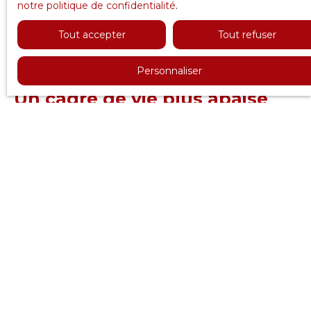
notre politique de confidentialité
.
Tout accepter
Tout refuser
Personnaliser
Un cadre de vie plus apaisé
aux portes de Paris
Le premier critère qui pousse les familles parisiennes à
vivre dans
les Yvelines
reste
incontestablement la
qualité de vie
. Après plusieurs années passées dans
des appartements souvent exigus de la capitale,
beaucoup recherchent davantage
d’espace, de
verdure et de tranquillité
. L’ouest des Yvelines répond
parfaitement à cette attente grâce à son
environnement résidentiel particulièrement recherché.
À
Versailles
ou à
Viroflay
, les habitants profitent d’un
quotidien plus calme
tout en restant
proches des
bassins d’emploi parisiens
. Les forêts domaniales, les