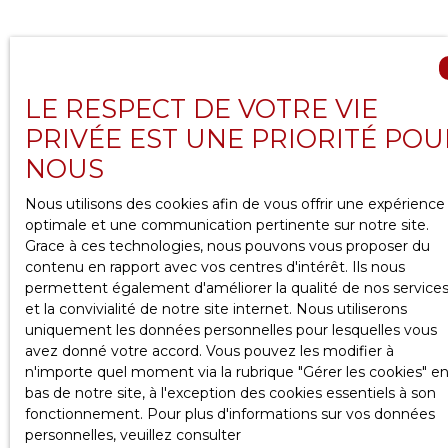
LE RESPECT DE VOTRE VIE
Depuis plusieurs années, nous observons une
PRIVÉE EST UNE PRIORITÉ POU
évolution majeure des projets résidentiels en Île-
NOUS
de-France : de nombreuses familles parisiennes
choisissent désormais de quitter la capitale pour
Nous utilisons des cookies afin de vous offrir une expérience
s’installer dans les Yvelines ouest. Cette tendance
optimale et une communication pertinente sur notre site.
s’explique par une recherche d’équilibre entre vie
Grace à ces technologies, nous pouvons vous proposer du
professionnelle, confort quotidien et
contenu en rapport avec vos centres d'intérêt. Ils nous
environnement plus serein. Entre espaces verts,
permettent également d'améliorer la qualité de nos service
établissements scolaires réputés et accès rapide à
et la convivialité de notre site internet. Nous utiliserons
Paris, des villes comme Versailles, Viroflay ou
uniquement les données personnelles pour lesquelles vous
Chaville séduisent de plus en plus de foyers
avez donné votre accord. Vous pouvez les modifier à
souhaitant profiter d’un cadre de vie familial sans
n'importe quel moment via la rubrique ″Gérer les cookies″ e
s’éloigner de la capitale. Dans ce contexte, notre
bas de notre site, à l'exception des cookies essentiels à son
équipe chez Clic Et Biens accompagne chaque
fonctionnement. Pour plus d'informations sur vos données
année de nombreux acquéreurs qui souhaitent
personnelles, veuillez consulter
concrétiser leur projet dans l’ouest parisien.