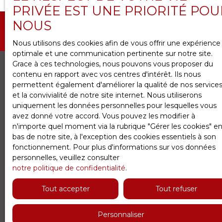
PRIVÉE EST UNE PRIORITÉ POU
NOUS
Nous utilisons des cookies afin de vous offrir une expérience
optimale et une communication pertinente sur notre site.
Grace à ces technologies, nous pouvons vous proposer du
contenu en rapport avec vos centres d'intérêt. Ils nous
permettent également d'améliorer la qualité de nos service
JE RECHERCHE UN BIEN
et la convivialité de notre site internet. Nous utiliserons
uniquement les données personnelles pour lesquelles vous
Vente appartement Versailles (78000)
avez donné votre accord. Vous pouvez les modifier à
Vente maison Viroflay (78220)
n'importe quel moment via la rubrique ″Gérer les cookies″ e
bas de notre site, à l'exception des cookies essentiels à son
Vente maison Fontenay-le-Fleury (78330)
fonctionnement. Pour plus d'informations sur vos données
Vente maison Jouy-en-Josas (78350)
personnelles, veuillez consulter
notre politique de confidentialité
.
Vente maison Chaville (92370)
Vente appartement Chaville (92370)
Tout accepter
Tout refuser
Personnaliser