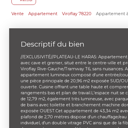
Vente
Appartement
Viroflay 78220
Appartement à 
Descriptif du bien
//EXCLUSIVITÉ//PLATEAU-LE HARAS: Appartement 2
avec cave et grenier, situé entre le centre-ville et p
Viroflay Rive-Gauche/Tramway T6, sans nuisances. 
appartement lumineux composé d'une entrée/couloi
une pièce principale de 20,96 m2 exposée SUD/OUE
ouverte. Cuisine offrant une table haute et compr
rangements bas et plan de travail.L'espace nuit 
de 12,79 m2, également très lumineuse, avec parque
de bains avec toilette et branchement machine don
exposée OUEST.Cet appartement de 43,34 m2 avec
plafond de 2,70 mètres dispose d'un chauffage/eau
individuel, d'un double vitrage PVC ainsi que de la fibr