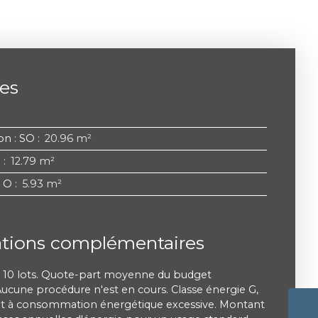
ces
ion : SO
:
20.96 m²
E
:
12.79 m²
: O
:
5.93 m²
ations complémentaires
 10 lots. Quote-part moyenne du budget
Aucune procédure n'est en cours. Classe énergie G,
t à consommation énergétique excessive. Montant