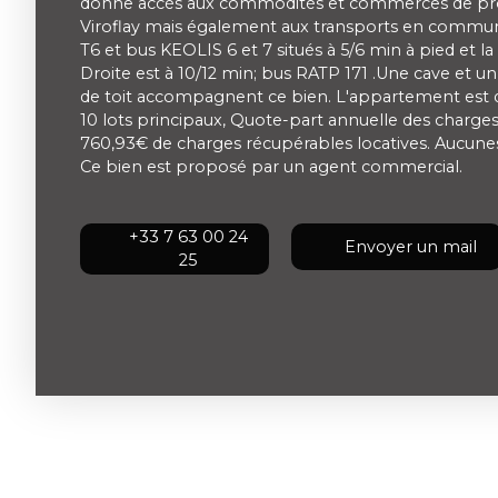
donne accès aux commodités et commerces de prox
Viroflay mais également aux transports en commun
T6 et bus KEOLIS 6 et 7 situés à 5/6 min à pied et la
Droite est à 10/12 min; bus RATP 171 .Une cave et u
de toit accompagnent ce bien. L'appartement est 
10 lots principaux, Quote-part annuelle des charges 
760,93€ de charges récupérables locatives. Aucune
Ce bien est proposé par un agent commercial.
+33 7 63 00 24
Envoyer un mail
25