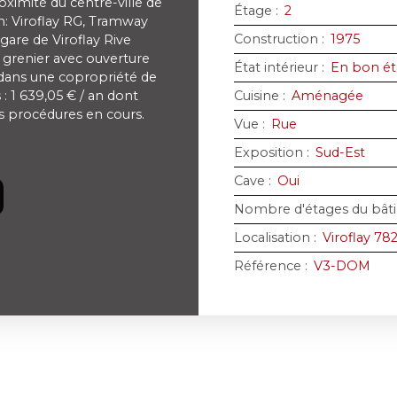
imité du centre-ville de
Étage
:
2
: Viroflay RG, Tramway
Construction
:
1975
 gare de Viroflay Rive
n grenier avec ouverture
État intérieur
:
En bon ét
dans une copropriété de
: 1 639,05 € / an dont
Cuisine
:
Aménagée
s procédures en cours.
Vue
:
Rue
Exposition
:
Sud-Est
Cave
:
Oui
Nombre d'étages du bât
Localisation
:
Viroflay 78
Référence
:
V3-DOM