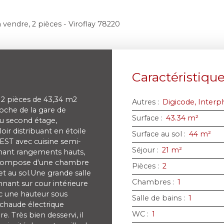
vendre, 2 pièces - Viroflay 78220
Caractéristiqu
 pièces de 43,34 m2
Autres
:
Digicode, Inter
roche de la gare de
Surface
:
43.34
m²
Au second étage,
r distribuant en étoile
Surface au sol
:
44
m²
ST avec cuisine semi-
Séjour
:
21
m²
enant rangements hauts,
se compose d'une chambre
Pièces
:
2
t au sol.Une grande salle
Chambres
:
1
nant sur cour intérieure
 une hauteur sous
Salle de bains
:
1
 chaude électrique
WC
:
1
e. Très bien desservi, il