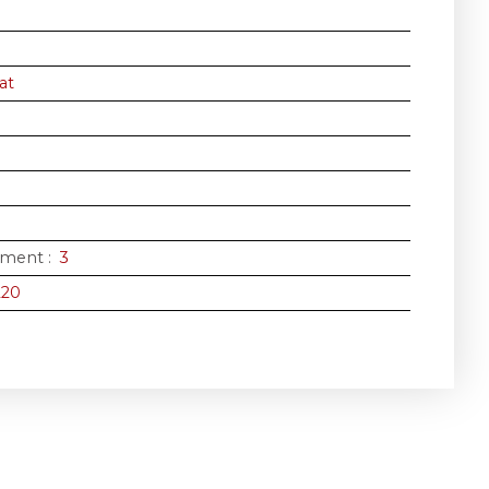
at
iment
:
3
220