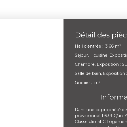
Détail des piè
Hall d'entrée
:
3.66 m²
Séjour, + cuisine, Exposit
Chambre, Exposition : S
Salle de bain, Exposition 
Grenier
:
m²
Inform
Dans une copropriété de
prévisionnel 1 639 €/an. 
Classe climat C Logemen