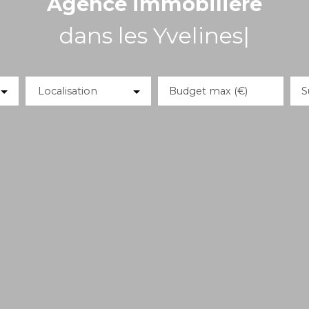
Agence immobilière
dans les Yvelines
|
Localisation
Budget max (€)
S