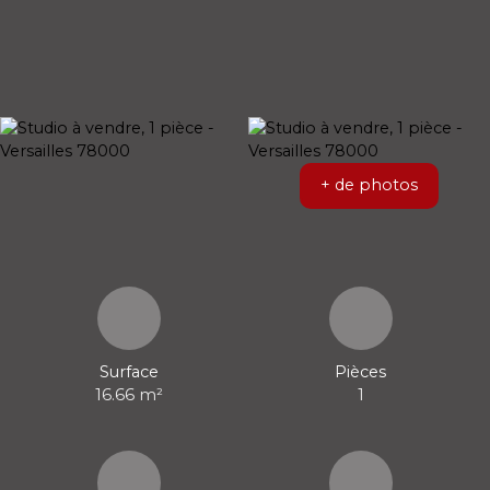
+ de photos
Surface
Pièces
16.66
m²
1