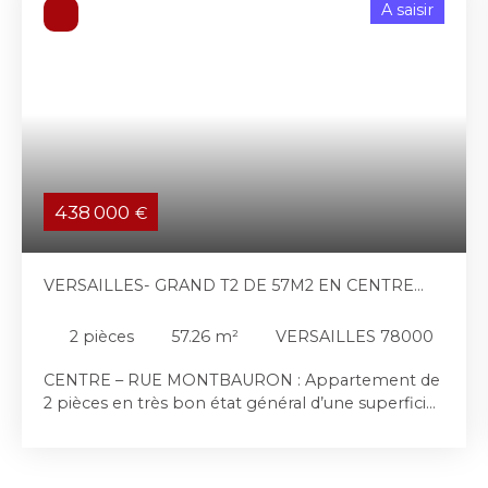
A saisir
438 000
€
VERSAILLES- GRAND T2 DE 57M2 EN CENTRE
VILLE
2
pièces
57.26
m²
VERSAILLES 78000
CENTRE – RUE MONTBAURON : Appartement de
2 pièces en très bon état général d’une superficie
de 57,96 m2 loi Carrez, avec cabouin en Rez-de-
Chaussée. Idéalement situé en plein centre de
Versailles, tout en étant au calme sur cour, ce bien