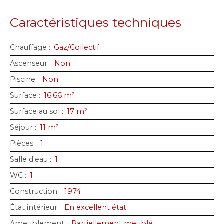
Caractéristiques techniques
Chauffage
:
Gaz/Collectif
Ascenseur
:
Non
Piscine
:
Non
Surface
:
16.66
m²
Surface au sol
:
17
m²
Séjour
:
11
m²
Pièces
:
1
Salle d'eau
:
1
WC
:
1
Construction
:
1974
État intérieur
:
En excellent état
Ameublement
:
Partiellement meublé