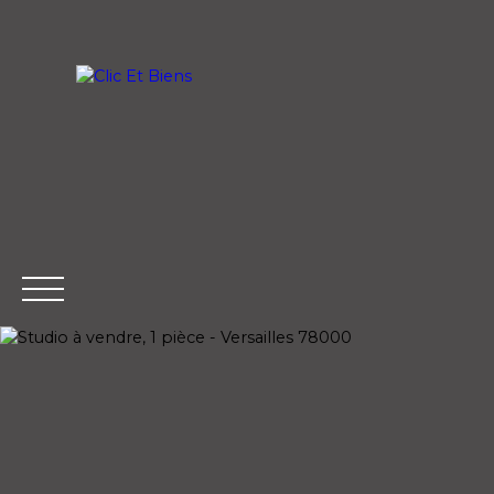
ACCUEIL
ACHETER
LOUER
Extranet
Estimati
Gestion
on