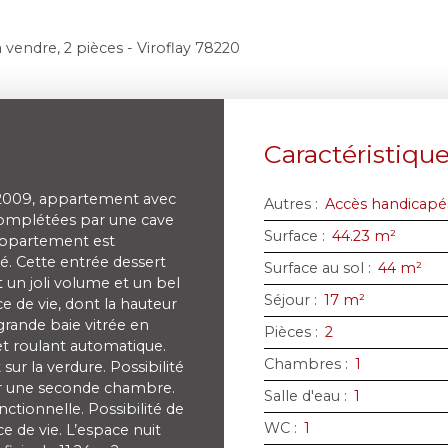
vendre, 2 pièces - Viroflay 78220
Caractéristiqu
2009, appartement avec
Autres
:
Accès handicapé
complétées par une cave
Surface
:
44.23
m²
 appartement est
é. Cette entrée dessert
Surface au sol
:
44
m²
t un joli volume et un bel
Séjour
:
17
m²
e de vie, dont la hauteur
grande baie vitrée en
Pièces
:
2
et roulant automatique.
Chambres
:
1
sur la verdure. Possibilité
rer une seconde chambre.
Salle d'eau
:
1
ctionnelle. Possibilité de
WC
:
1
ce de vie. L’espace nuit