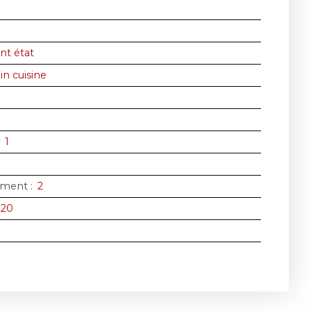
nt état
n cuisine
:
1
iment
:
2
220