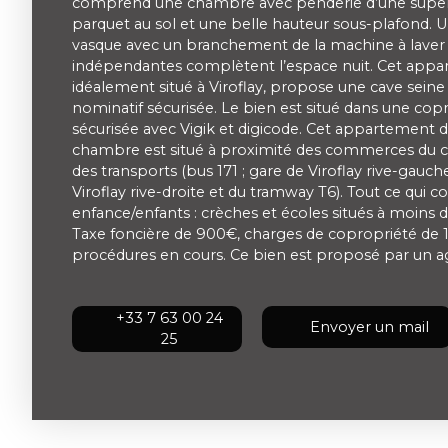
comprend une chambre avec penderie d’une superfi
parquet au sol et une belle hauteur sous-plafond. U
vasque avec un branchement de la machine à laver le
indépendantes complètent l’espace nuit. Cet appa
idéalement situé à Viroflay, propose une cave seine
nominatif sécurisée. Le bien est situé dans une cop
sécurisée avec Vigik et digicode. Cet appartement 
chambre est situé à proximité des commerces du cen
des transports (bus 171 ; gare de Viroflay rive-gauche 
Viroflay rive-droite et du tramway T6). Tout ce qui c
enfance/enfants : crèches et écoles situés à moins d
Taxe foncière de 900€, charges de copropriété de 1
procédures en cours. Ce bien est proposé par un 
+33 7 63 00 24
Envoyer un mail
25