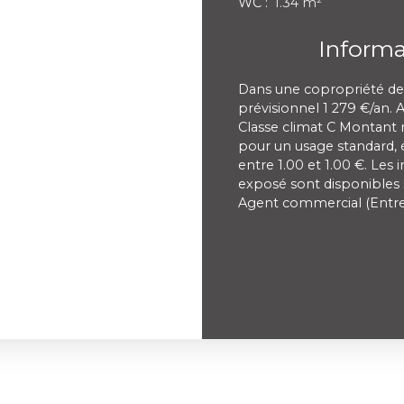
WC
:
1.34 m²
Inform
Dans une copropriété de
prévisionnel 1 279 €/an. 
Classe climat C Montant
pour un usage standard, ét
entre 1.00 et 1.00 €. Les 
exposé sont disponibles s
Agent commercial (Entrep