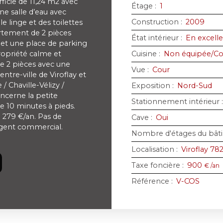
cie de 11,24 m2 avec
Étage
:
1
ne salle d’eau avec
Construction
:
2009
 linge et des toilettes
rtement de 2 pièces
État intérieur
:
En excelle
 et une place de parking
ropriété calme et
Cuisine
:
Non équipée/Coi
de 2 pièces avec une
Vue
:
Cour
tre-ville de Viroflay et
/ Chaville-Vélizy /
Exposition
:
Nord-Sud
oncerne la petite
Stationnement intérieur
e 10 minutes à pieds.
 279 €/an. Pas de
Cave
:
Oui
agent commercial.
Nombre d'étages du bât
Localisation
:
Viroflay 78
Taxe foncière
:
900
€ /an
Référence
:
V-COS