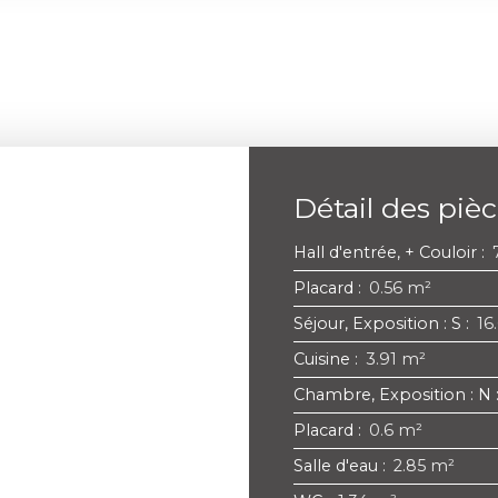
Détail des piè
Hall d'entrée, + Couloir
:
Placard
:
0.56 m²
Séjour, Exposition : S
:
16
Cuisine
:
3.91 m²
Chambre, Exposition : N
Placard
:
0.6 m²
Salle d'eau
:
2.85 m²