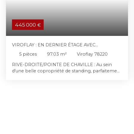
445 000
€
VIROFLAY : EN DERNIER ÉTAGE AVEC
ASCENSSEUR APPARTEMENT 5 PIÈCES
5
pièces
97.03
m²
Viroflay 78220
RIVE-DROITE/POINTE DE CHAVILLE : Au sein
d'une belle copropriété de standing, parfaitement
entretenue, sécurisée et avec gardien, bel
appartement familial traversant de 97,03 m², situé
au dernier étage avec ascenseur d'un bel
immeuble en pierre de taille. Baigné de lumière
grâce à sa double exposition sud et sud-ouest, cet
appartement bénéficie d'une vue entièrement
dégagée, sans vis-à-vis, et d'un agréable balcon
plein sud offrant un panorama à 180°. L'entrée
distribue harmonieusement les espaces de vie et
de nuit. Côté SUD-SUD OUEST, la pièce de