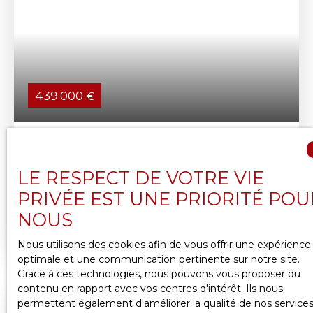
439 000
€
BOULOGNE: APPARTEMENT 2 PIÈCES, TRÈS
BIEN SITUÉ, AVEC BALCON
2
pièces
47.07
m²
LE RESPECT DE VOTRE VIE
Boulogne-Billancourt 92100
PRIVÉE EST UNE PRIORITÉ POU
NOUS
RIVES DE SEINE: Bel appartement de 2 pièces de
47 m² à haute performance énergétique en
Nous utilisons des cookies afin de vous offrir une expérience
excellent état général, dans une résidence récente
optimale et une communication pertinente sur notre site.
et de qualité, située dans l’ambiance aérée de
Grace à ces technologies, nous pouvons vous proposer du
l’écoquartier moderne du Trapèze/Ile Séguin-
contenu en rapport avec vos centres d'intérêt. Ils nous
Rives de Seine, un des secteurs les plus récents et
permettent également d'améliorer la qualité de nos service
dynamiques de la ville. Au calme sur une allée