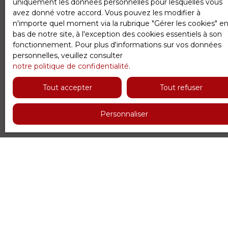
uniquement les données personnelles pour lesquelles vous
avez donné votre accord. Vous pouvez les modifier à
n'importe quel moment via la rubrique ″Gérer les cookies″ e
Ne manquez plus aucun bien
bas de notre site, à l'exception des cookies essentiels à son
correspondant à votre recherche
fonctionnement. Pour plus d'informations sur vos données
personnelles, veuillez consulter
!
notre politique de confidentialité
.
Tout accepter
Tout refuser
Prénom
Personnaliser
Nom
Email
Type d'offre
Vente
Type de bien
Appartement
Localisation
Courbevoie (92400)