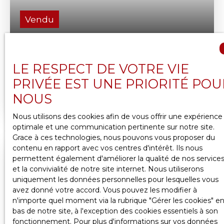
Vendu
MEUDON: APPARTEMENT DE 3 PIÈCES AVEC
BALCON, PARKING ET CAVE
LE RESPECT DE VOTRE VIE
3
pièces
60.72
m²
Meudon 92190
PRIVÉE EST UNE PRIORITÉ POU
EXCLUSIVITÉ CLIC ET BIENS // BELLEVUE : Niché
NOUS
dans un écrin de verdure au cœur du village de
Bellevue, appartement de 3 pièces en dernier
Nous utilisons des cookies afin de vous offrir une expérience
étage avec ascenseur situé dans une résidence de
optimale et une communication pertinente sur notre site.
standing calme et sécurisée avec gardien. Ce bien
Grace à ces technologies, nous pouvons vous proposer du
de 60,72m² se compose d'une entrée avec
contenu en rapport avec vos centres d'intérêt. Ils nous
placard qui distribue en étoile les différents
permettent également d'améliorer la qualité de nos service
Vendu
espaces de cet appartement de 3 pièces. L'accès
et la convivialité de notre site internet. Nous utiliserons
au séjour se fait par une large porte vitrée, cette
uniquement les données personnelles pour lesquelles vous
pièce de vie avec de beaux volumes d'une
avez donné votre accord. Vous pouvez les modifier à
superficie de 19,46m², est entièrement parqueté
n'importe quel moment via la rubrique ″Gérer les cookies″ e
et très lumineuse grâce à ses grandes baies
bas de notre site, à l'exception des cookies essentiels à son
vitrées. Ce salon/salle à manger donne accès à un
fonctionnement. Pour plus d'informations sur vos données