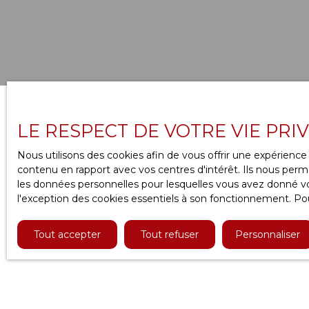
LE RESPECT DE VOTRE VIE PRI
Type d'affichage
Trier par
Galerie
Pertinence
Nous utilisons des cookies afin de vous offrir une expérien
contenu en rapport avec vos centres d'intérêt. Ils nous perme
les données personnelles pour lesquelles vous avez donné vot
l'exception des cookies essentiels à son fonctionnement. Pou
Tout accepter
Tout refuser
Personnaliser