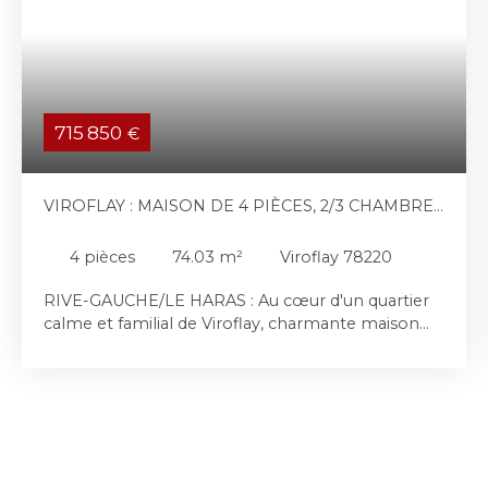
715 850
€
VIROFLAY : MAISON DE 4 PIÈCES, 2/3 CHAMBRES
DANS UN QUARTIER FAMILIAL.
4
pièces
74.03
m²
Viroflay 78220
RIVE-GAUCHE/LE HARAS : Au cœur d'un quartier
calme et familial de Viroflay, charmante maison
des années 1920, rénovée avec des prestations de
qualité, édifiée sur une parcelle de 200 m². Non
mitoyenne, elle bénéficie d'une double exposition
nord-est / sud-est, garantissant une belle
luminosité tout au long de la journée, ainsi que
d'une agréable terrasse de plain-pied. L'entrée
dessert l'ensemble des pièces habitables. Le