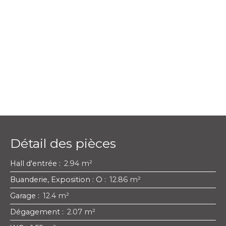
Détail des pièces
Hall d'entrée
:
2.94 m²
Buanderie, Exposition : O
:
12.86 m²
Garage
:
12.4 m²
Dégagement
:
2.07 m²