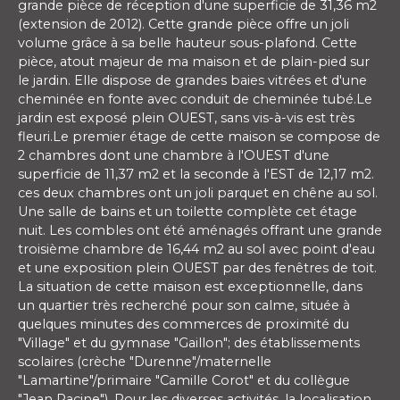
grande pièce de réception d'une superficie de 31,36 m2
(extension de 2012). Cette grande pièce offre un joli
volume grâce à sa belle hauteur sous-plafond. Cette
pièce, atout majeur de ma maison et de plain-pied sur
le jardin. Elle dispose de grandes baies vitrées et d'une
cheminée en fonte avec conduit de cheminée tubé.Le
jardin est exposé plein OUEST, sans vis-à-vis est très
fleuri.Le premier étage de cette maison se compose de
2 chambres dont une chambre à l'OUEST d'une
superficie de 11,37 m2 et la seconde à l'EST de 12,17 m2.
ces deux chambres ont un joli parquet en chêne au sol.
Une salle de bains et un toilette complète cet étage
nuit. Les combles ont été aménagés offrant une grande
troisième chambre de 16,44 m2 au sol avec point d'eau
et une exposition plein OUEST par des fenêtres de toit.
La situation de cette maison est exceptionnelle, dans
un quartier très recherché pour son calme, située à
quelques minutes des commerces de proximité du
"Village" et du gymnase "Gaillon"; des établissements
scolaires (crèche "Durenne"/maternelle
"Lamartine"/primaire "Camille Corot" et du collègue
"Jean Racine"). Pour les diverses activités, la localisation