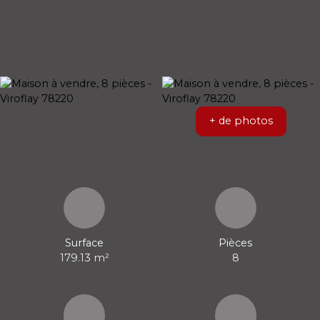
+ de photos
Surface
Pièces
179.13
m²
8