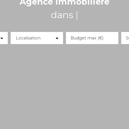
Agence immobilière
dans les Yveli
|
Localisation
Budget max (€)
S