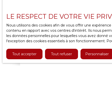
Type d'affichage
Trier par
Galerie
Pertinence
LE RESPECT DE VOTRE VIE PRI
Nous utilisons des cookies afin de vous offrir une expérien
contenu en rapport avec vos centres d'intérêt. Ils nous perme
les données personnelles pour lesquelles vous avez donné vot
l'exception des cookies essentiels à son fonctionnement. Pou
Tout accepter
Tout refuser
Personnaliser
Vendu