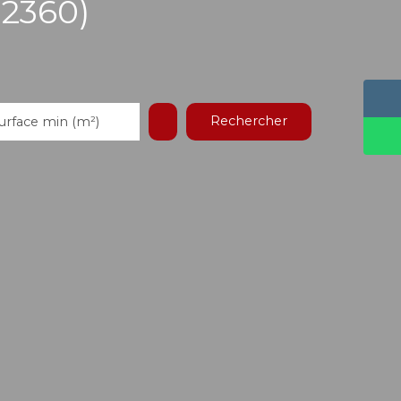
92360)
Rechercher
urface min (m²)