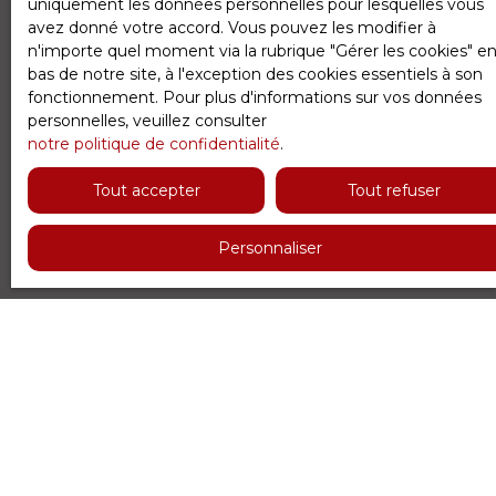
uniquement les données personnelles pour lesquelles vous
avez donné votre accord. Vous pouvez les modifier à
n'importe quel moment via la rubrique ″Gérer les cookies″ e
Ne manquez plus aucun bien
bas de notre site, à l'exception des cookies essentiels à son
correspondant à votre recherche
fonctionnement. Pour plus d'informations sur vos données
personnelles, veuillez consulter
!
notre politique de confidentialité
.
Tout accepter
Tout refuser
Prénom
Personnaliser
Nom
Email
Type d'offre
Vente
Type de bien
Maison
Localisation
Vaucresson (92420)