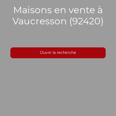
Maisons en vente à
Vaucresson (92420)
Ouvrir la recherche
Type d'offre
Vente
Type de bien
Maison
Localisation
Vaucresson (92420)
Budget max (€)