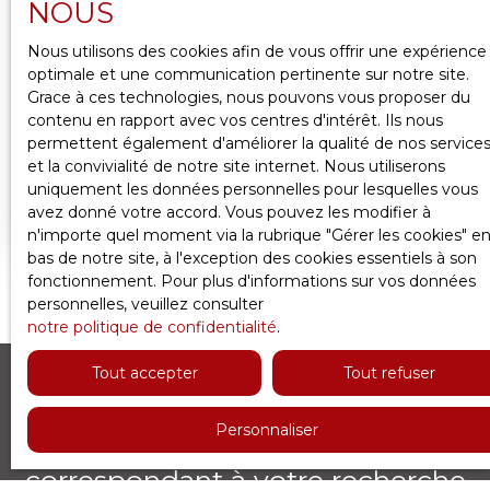
NOUS
26 000
€
Nous utilisons des cookies afin de vous offrir une expérience
optimale et une communication pertinente sur notre site.
Grace à ces technologies, nous pouvons vous proposer du
BOIS-COLOMBES: BOX SPACIEUX ET
contenu en rapport avec vos centres d'intérêt. Ils nous
permettent également d'améliorer la qualité de nos service
SÉCURISÉ – 12,70 M² – EMPLACEMENT
13
m²
Bois-Colombes 92270
et la convivialité de notre site internet. Nous utiliserons
RECHERCHÉ
uniquement les données personnelles pour lesquelles vous
BOIS-COLOMBES - Box fermé de 12,70 m² –
avez donné votre accord. Vous pouvez les modifier à
Proche gare des ValléesSitué au 11 rue Charles
n'importe quel moment via la rubrique ″Gérer les cookies″ e
Duport, au 1er sous-sol d’une résidence sécurisée,
bas de notre site, à l'exception des cookies essentiels à son
ce spacieux box fermé offre une solution idéale
fonctionnement. Pour plus d'informations sur vos données
pour stationner votre véhicule ou pour un usage
personnelles, veuillez consulter
de stockage. Accessible 24h/24, il convient aussi
notre politique de confidentialité
.
bien à un usage personnel qu’à un investissement
locatif. Emplacement recherché, accès facile et
Tout accepter
Tout refuser
sécurité optimale. Dans une copropriété de 265
lots. Quote-part moyenne du budget prévisionnel
135 €/an. Aucune procédure est en cours. Non
Personnaliser
Ne manquez plus aucun bien
soumis au DPE. Prix du bien 23000,00€ hors
correspondant à votre recherche
honoraires. Honoraires de 3000€ TTC à la charge