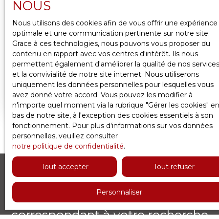
NOUS
Nous contacter
Nous utilisons des cookies afin de vous offrir une expérience
optimale et une communication pertinente sur notre site.
Grace à ces technologies, nous pouvons vous proposer du
VIROFLAY: TERRAIN CONSTRUCTIBLE DE 351
contenu en rapport avec vos centres d'intérêt. Ils nous
permettent également d'améliorer la qualité de nos service
M2
03 a 51 ca
Viroflay 78220
et la convivialité de notre site internet. Nous utiliserons
uniquement les données personnelles pour lesquelles vous
RIVE-DROITE/CENTRE-VILLE: Idéalement situé
avez donné votre accord. Vous pouvez les modifier à
en cœur de ville de Viroflay, à proximité
n'importe quel moment via la rubrique ″Gérer les cookies″ e
immédiate des commerces, écoles et gares, ce
bas de notre site, à l'exception des cookies essentiels à son
terrain constructible de 351 m² offre une
fonctionnement. Pour plus d'informations sur vos données
opportunité rare sur le secteur très recherché de
personnelles, veuillez consulter
Viroflay. Le terrain se situe en zone UGb du Plan
notre politique de confidentialité
.
Local d’Urbanisme, permettant la réalisation d’un
projet de construction à usage d’habitation dans
Tout accepter
Tout refuser
un environnement calme et résidentiel. Points
forts : Emplacement exceptionnel en centre-ville;
Environnement pavillonnaire préservé ;
Personnaliser
Ne manquez plus aucun bien
Environnement non soumis aux désagréments
correspondant à votre recherche
liés aux voies ferrées; Terrain libre de constructeur.