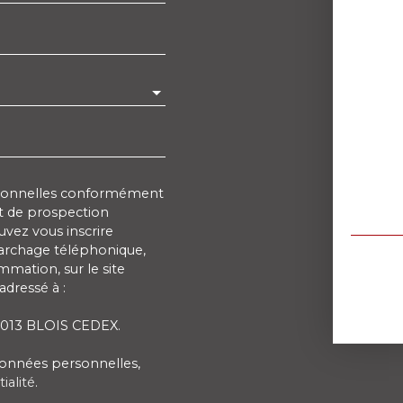
rsonnelles conformément
et de prospection
vez vous inscrire
marchage téléphonique,
mmation, sur le site
adressé à :
 41013 BLOIS CEDEX.
 données personnelles,
ialité
.