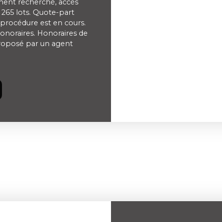
ment recherché, accès
 265 lots. Quote-part
procédure est en cours.
onoraires. Honoraires de
proposé par un agent