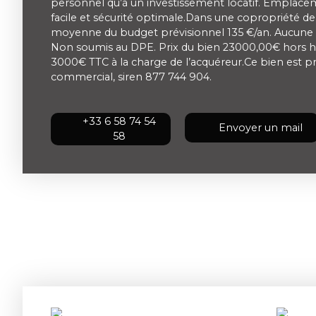
personnel qu’à un investissement locatif. Emplace
facile et sécurité optimale.Dans une copropriété de
moyenne du budget prévisionnel 135 €/an. Aucune 
Non soumis au DPE. Prix du bien 23000,00€ hors h
3000€ TTC à la charge de l’acquéreur.Ce bien est 
commercial, siren 877 744 904.
+33 6 58 74 54
Envoyer un mail
58