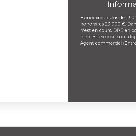
Inform
Honoraires inclus de 13.0
honoraires 23 000 €. Dan
n'est en cours. DPE en co
bien est exposé sont disp
Agent commercial (Entre