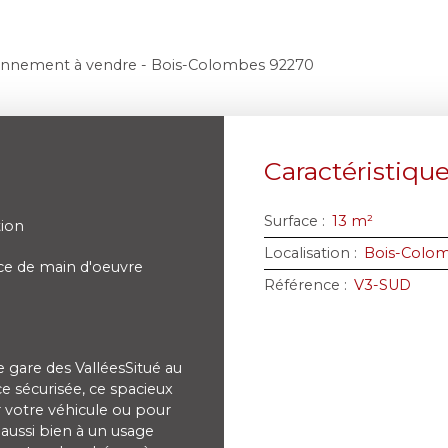
onnement à vendre - Bois-Colombes 92270
Caractéristiqu
Surface
:
13
m²
tion
Localisation
:
Bois-Colo
e de main d'oeuvre
Référence
:
V3-SUD
gare des ValléesSitué au
ce sécurisée, ce spacieux
r votre véhicule ou pour
 aussi bien à un usage